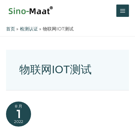
跳
至
MAI
内
容
ME
首页
检测认证
物联网IOT测试
物联网IOT测试
8 月
1
2022