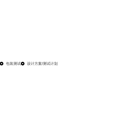
包装测试
设计方案/测试计划