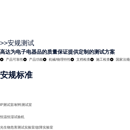
>>安规测试
高达为电子电器品的质量保证提供定制的测试方案
产品可靠性
产品功能
机械/物理特性
文档检查
施工检查
国家法规
安规标准
IP测试室/材料测试室
恒温恒湿试验机
光生物危害测试实验室/故障实验室