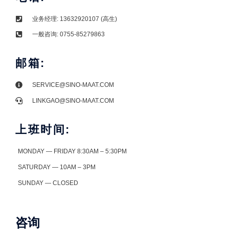
业务经理: 13632920107 (高生)
一般咨询: 0755-85279863
邮箱:
SERVICE@SINO-MAAT.COM
LINKGAO@SINO-MAAT.COM
上班时间:
MONDAY — FRIDAY 8:30AM – 5:30PM
SATURDAY — 10AM – 3PM
SUNDAY — CLOSED
咨询