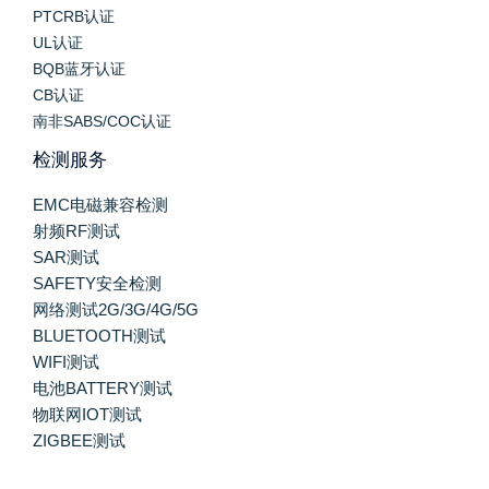
PTCRB认证
UL认证
BQB蓝牙认证
CB认证
南非SABS/COC认证
检测服务
EMC电磁兼容检测
射频RF测试
SAR测试
SAFETY安全检测
网络测试2G/3G/4G/5G
BLUETOOTH测试
WIFI测试
电池BATTERY测试
物联网IOT测试
ZIGBEE测试