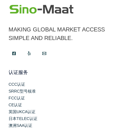
MAKING GLOBAL MARKET ACCESS
SIMPLE AND RELIABLE.
认证服务
CCC认证
SRRC型号核准
FCC认证
CE认证
英国UKCA认证
日本TELEC认证
澳洲SAA认证