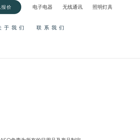
电子电器
无线通讯
照明灯具
线报价
关于我们
联系我们