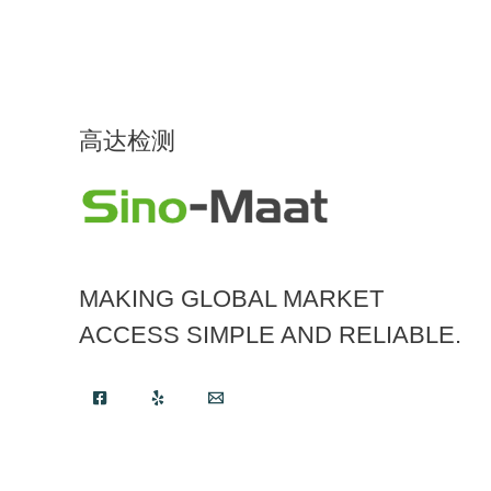
高达检测
MAKING GLOBAL MARKET
ACCESS SIMPLE AND RELIABLE.