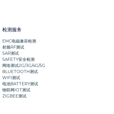
检测服务
EMC电磁兼容检测
射频RF测试
SAR测试
SAFETY安全检测
网络测试2G/3G/4G/5G
BLUETOOTH测试
WIFI测试
电池BATTERY测试
物联网IOT测试
ZIGBEE测试