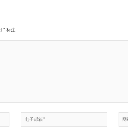
用
*
标注
电
网
子
站