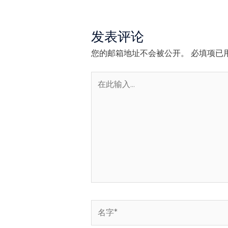
发表评论
您的邮箱地址不会被公开。
必填项已
在
此
输
入...
名
字